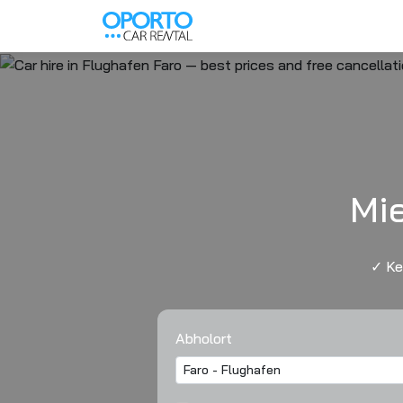
Mi
✓ Ke
Abholort