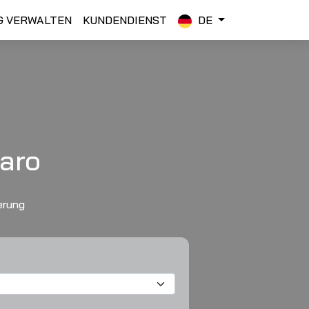
G VERWALTEN
KUNDENDIENST
DE
aro
erung