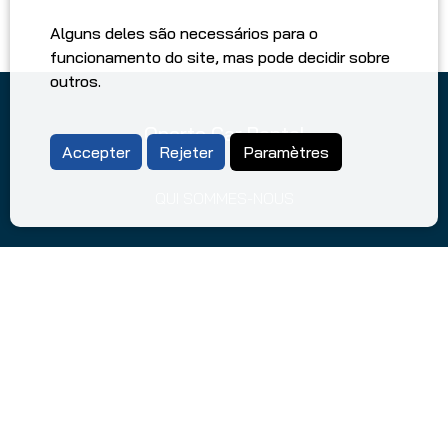
Alguns deles são necessários para o
funcionamento do site, mas pode decidir sobre
outros.
Oporto Car Rental
Accepter
Rejeter
Paramètres
QUI SOMMES-NOUS
CONSEILS DE CONDUITE AU PORTUGAL
FAQ
TERMES ET CONDITIONS