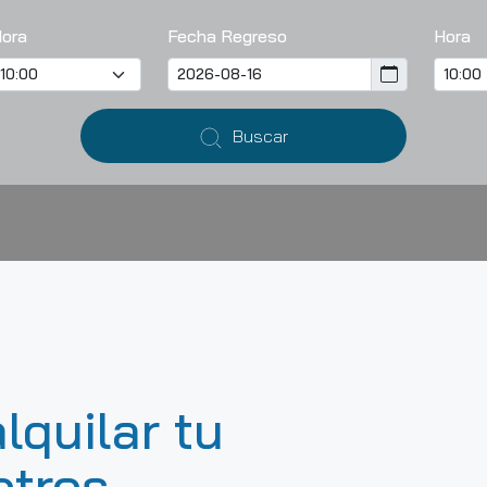
ora
Fecha Regreso
Hora
Buscar
lquilar tu
otros