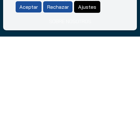
Oporto Car Rental
Aceptar
Rechazar
Ajustes
SOBRE NOSOTROS
CONSEJOS PARA CONDUCIR EN PORTUGAL
FAQ
TÉRMINOS Y CONDICIONES
POLÍTICA DE PRIVACIDAD
POLÍTICA DE COOKIES
Lugares Mas Populares